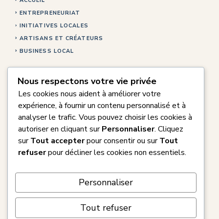
ACCUEIL
ENTREPRENEURIAT
INITIATIVES LOCALES
ARTISANS ET CRÉATEURS
BUSINESS LOCAL
Nous respectons votre vie privée
Les cookies nous aident à améliorer votre
A PROPOS
expérience, à fournir un contenu personnalisé et à
CONTACT
analyser le trafic. Vous pouvez choisir les cookies à
RECONVERSION PROFESSIONNELLE
autoriser en cliquant sur
Personnaliser
. Cliquez
POLITIQUE DE CONFIDENTIALITÉ
sur
Tout accepter
pour consentir ou sur
Tout
MENTIONS LÉGALES
refuser
pour décliner les cookies non essentiels.
Personnaliser
Tout refuser
© 2026 Katell Mag.